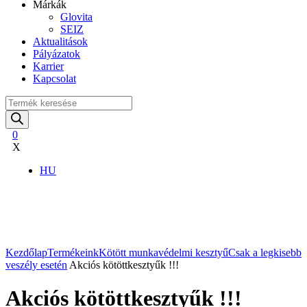
Márkák
Glovita
SEIZ
Aktualitások
Pályázatok
Karrier
Kapcsolat
Products
search
0
X
HU
Nagyítás
Kezdőlap
Termékeink
Kötött munkavédelmi kesztyű
Csak a legkisebb
veszély esetén
Akciós kötöttkesztyűk !!!
Akciós kötöttkesztyűk !!!