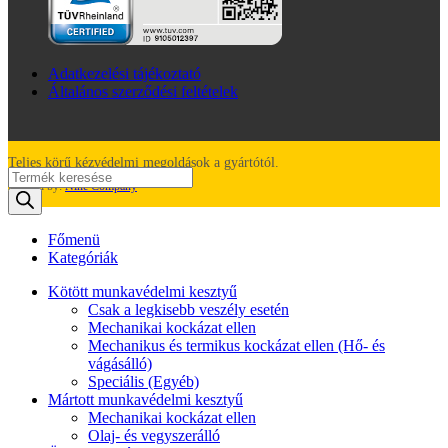
Adatkezelési tájékoztató
Általános szerződési feltételek
Teljes körű kézvédelmi megoldások a gyártótól.
Products
Created by:
Nine Company
search
Főmenü
Kategóriák
Kötött munkavédelmi kesztyű
Csak a legkisebb veszély esetén
Mechanikai kockázat ellen
Mechanikus és termikus kockázat ellen (Hő- és
vágásálló)
Speciális (Egyéb)
Mártott munkavédelmi kesztyű
Mechanikai kockázat ellen
Olaj- és vegyszerálló