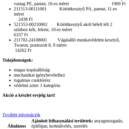
vastag PE, pamut, 10-es méret 1969 Ft
211513-00111001 Kötöttkesztyű PA, pamut, 11-es
méret
2438 Ft
521553-00210002 Kötöttkesztyű akril bélelt téli 2
színben kék, fekete, 10-es méret
6337 Ft
211702-24108001 Vágásálló munkavédelmi kesztyű,
Twaron, pontozott 8, 9 méret
14262 Ft
Tulajdonságok:
magas kopásállóság
mechanikai igénybevételhez
rugalmas csuklórész
védelmi szint: 1 kategória
Akció a készlet erejéig tart!
További információk
Ajánlott felhasználási területek:
anyagmozgatás,
Általános
építőipar, kertművelés, szerelés