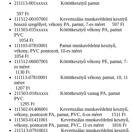
211113-001xxxxx Kötöttkesztyű pamut
597 Ft
111512-00107001 Kevertszálas munkavédelmi kesztyű
hosszú szegéllyel, vékony PA, pamut, 7-es méret 597 Ft
111503-035xxxxx Kötöttkesztyű vékony PA, pamut
PVC
1054 Ft
111103-07810001 Pamut munkavédelmi kesztyű,
vékony, PVC pontozott, 10-es méret
1054 Ft
111512-06007001 Kötöttkesztyű vékony PE, pamut, 7-
es méret
1130 Ft
111113-07810001 Kötöttkesztyű vékony pamut, 10, 11
méret
1207 Ft
211503-018xxxxx Kötöttkesztyű vastag PA, pamut
PVC
1295 Ft
111502-01406001 Kevertszálas munkavédelmi kesztyű,
vékony, pontozott PA, pamut, PVC, 6-os méret 1511 Ft
111503-01411001 Kevertszálas munkavédelmi kesztyű,
vékony, pontozott PA, pamut, PVC, 11-es méret 1816 Ft
211513-07910011 Kevertszálas munkavédelmi kesztyű,