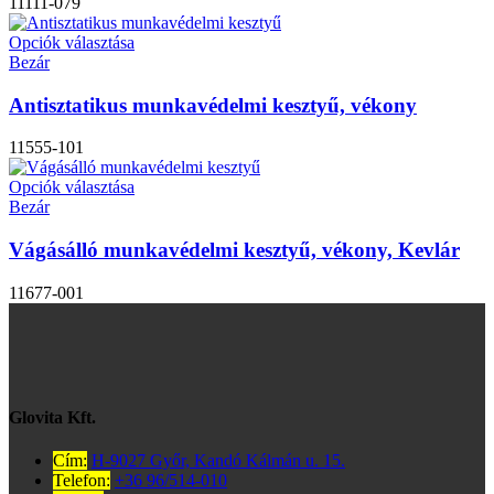
11111-079
Opciók választása
Bezár
Antisztatikus munkavédelmi kesztyű, vékony
11555-101
Opciók választása
Bezár
Vágásálló munkavédelmi kesztyű, vékony, Kevlár
11677-001
Glovita Kft.
Cím:
H-9027 Győr, Kandó Kálmán u. 15.
Telefon:
+36 96/514-010