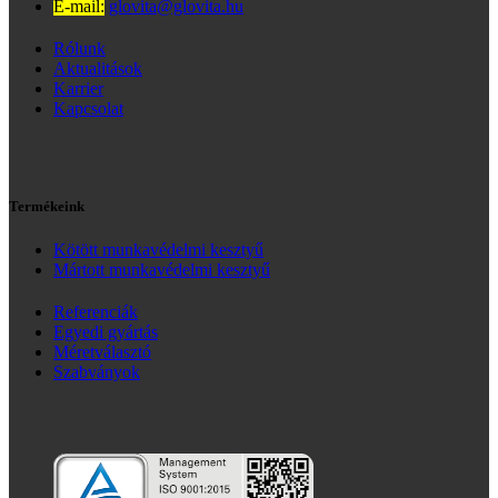
E-mail:
glovita@glovita.hu
Rólunk
Aktualitások
Karrier
Kapcsolat
Termékeink
Kötött munkavédelmi kesztyű
Mártott munkavédelmi kesztyű
Referenciák
Egyedi gyártás
Méretválasztó
Szabványok