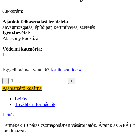
Cikkszám:
Ajánlott felhasználási területek:
anyagmozgatás, építőipar, kertművelés, szerelés
Igénybevétel:
Alacsony kockázat
Védelmi kategória:
1
Egyedi igényei vannak?
Kattintson ide »
Akciós
kötöttkesztyűk
Ajánlatkérő kosárba
!!!
mennyiség
Leírás
További információk
Leírás
Termékek 10 páras csomagolásban vásárolhatók. Áraink az ÁFÁT-t
tartalmazzák