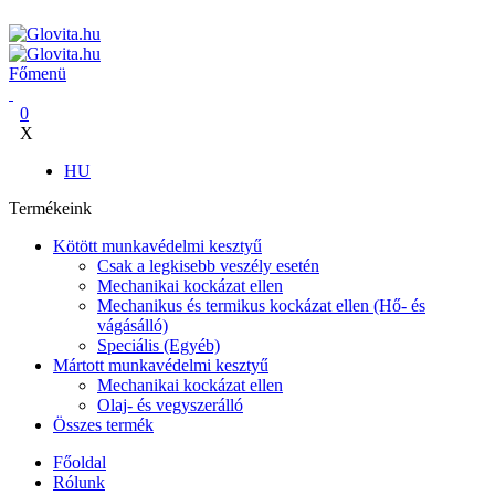
ADD ANYTHING HERE OR JUST REMOVE IT…
Főmenü
0
X
HU
Termékeink
Kötött munkavédelmi kesztyű
Csak a legkisebb veszély esetén
Mechanikai kockázat ellen
Mechanikus és termikus kockázat ellen (Hő- és
vágásálló)
Speciális (Egyéb)
Mártott munkavédelmi kesztyű
Mechanikai kockázat ellen
Olaj- és vegyszerálló
Összes termék
Főoldal
Rólunk