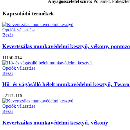
Anyagösszetétel szűrő:
Poliamid, Poliészte
Kapcsolódó termékek
Opciók választása
Bezár
Kevertszálas munkavédelmi kesztyű, vékony, pontozo
11150-014
Opciók választása
Bezár
Hő- és vágásálló bélelt munkavédelmi kesztyű, Twar
22171-116
Opciók választása
Bezár
Kevertszálas munkavédelmi kesztyű, vékony