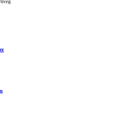
r/üveg
tt
on