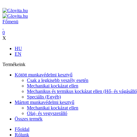
ADD ANYTHING HERE OR JUST REMOVE IT…
Főmenü
0
X
HU
EN
Termékeink
Kötött munkavédelmi kesztyű
Csak a legkisebb veszély esetén
Mechanikai kockázat ellen
Mechanikus és termikus kockázat ellen (Hő- és vágásálló
Speciális (Egyéb)
Mártott munkavédelmi kesztyű
Mechanikai kockázat ellen
Olaj- és vegyszerálló
Összes termék
Főoldal
Rólunk