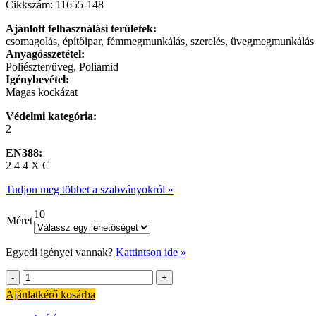
Cikkszám: 11655-148
Ajánlott felhasználási területek:
csomagolás, építőipar, fémmegmunkálás, szerelés, üvegmegmunkálás
Anyagösszetétel:
Poliészter/üveg, Poliamid
Igénybevétel:
Magas kockázat
Védelmi kategória:
2
EN388:
2 4 4 X C
Tudjon meg többet a szabványokról »
10
Méret
Egyedi igényei vannak?
Kattintson ide »
Vágásálló
munkavédelmi
Ajánlatkérő kosárba
kesztyű
üvegszállal