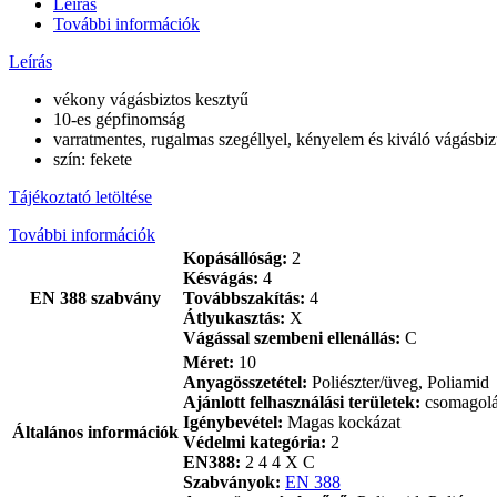
Leírás
mennyiség
További információk
Leírás
vékony vágásbiztos kesztyű
10-es gépfinomság
varratmentes, rugalmas szegéllyel, kényelem és kiváló vágásbi
szín: fekete
Tájékoztató letöltése
További információk
Kopásállóság:
2
Késvágás:
4
EN 388 szabvány
Továbbszakítás:
4
Átlyukasztás:
X
Vágással szembeni ellenállás:
C
Méret:
10
Anyagösszetétel:
Poliészter/üveg, Poliamid
Ajánlott felhasználási területek:
csomagolá
Igénybevétel:
Magas kockázat
Általános információk
Védelmi kategória:
2
EN388:
2 4 4 X C
Szabványok:
EN 388