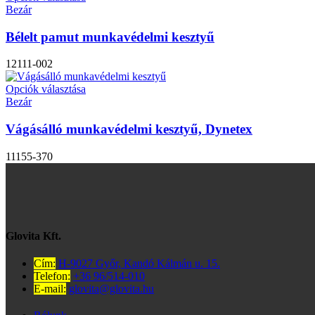
Bezár
Bélelt pamut munkavédelmi kesztyű
12111-002
Opciók választása
Bezár
Vágásálló munkavédelmi kesztyű, Dynetex
11155-370
Glovita Kft.
Cím:
H-9027 Győr, Kandó Kálmán u. 15.
Telefon:
+36 96/514-010
E-mail:
glovita@glovita.hu