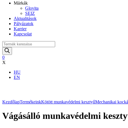
Márkák
Glovita
SEIZ
Aktualitások
Pályázatok
Karrier
Kapcsolat
Products
search
0
X
HU
EN
Nagyítás
Kezdőlap
Termékeink
Kötött munkavédelmi kesztyű
Mechanikai kockáz
Vágásálló munkavédelmi kesztyű