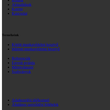
Rólunk
Aktualitások
Karrier
Kapcsolat
Termékeink
Kötött munkavédelmi kesztyű
Mártott munkavédelmi kesztyű
Referenciák
Egyedi gyártás
Méretválasztó
Szabványok
Adatkezelési tájékoztató
Általános szerződési feltételek