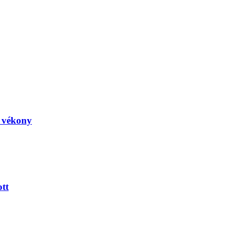
, vékony
tt