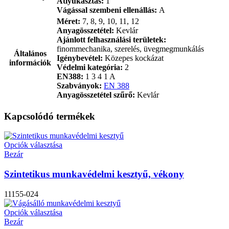
Átlyukasztás:
1
Vágással szembeni ellenállás:
A
Méret:
7, 8, 9, 10, 11, 12
Anyagösszetétel:
Kevlár
Ajánlott felhasználási területek:
finommechanika, szerelés, üvegmegmunkálás
Általános
Igénybevétel:
Közepes kockázat
információk
Védelmi kategória:
2
EN388:
1 3 4 1 A
Szabványok:
EN 388
Anyagösszetétel szűrő:
Kevlár
Kapcsolódó termékek
Opciók választása
Bezár
Szintetikus munkavédelmi kesztyű, vékony
11155-024
Opciók választása
Bezár