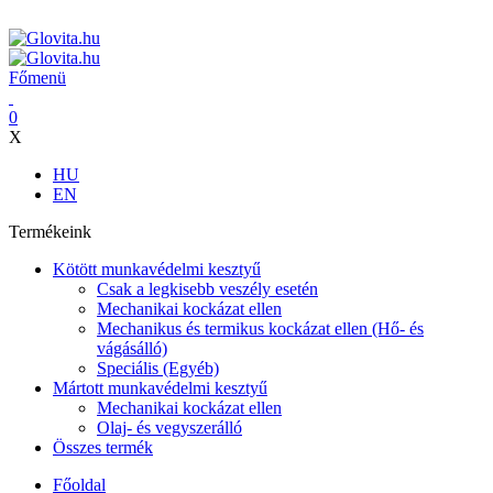
ADD ANYTHING HERE OR JUST REMOVE IT…
Főmenü
0
X
HU
EN
Termékeink
Kötött munkavédelmi kesztyű
Csak a legkisebb veszély esetén
Mechanikai kockázat ellen
Mechanikus és termikus kockázat ellen (Hő- és
vágásálló)
Speciális (Egyéb)
Mártott munkavédelmi kesztyű
Mechanikai kockázat ellen
Olaj- és vegyszerálló
Összes termék
Főoldal