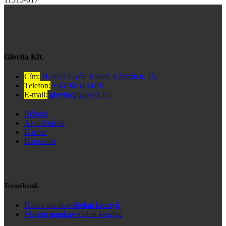
Glovita Kft.
Cím:
H-9027 Győr, Kandó Kálmán u. 15.
Telefon:
+36 96/514-010
E-mail:
glovita@glovita.hu
Rólunk
Aktualitások
Karrier
Kapcsolat
Termékeink
Kötött munkavédelmi kesztyű
Mártott munkavédelmi kesztyű