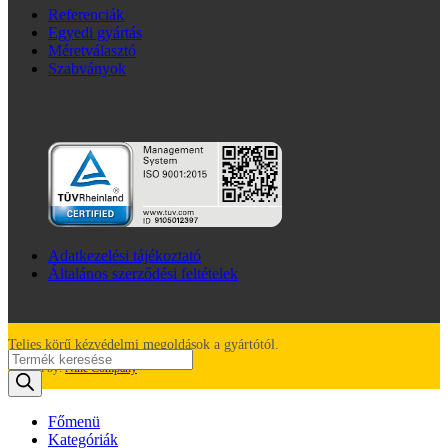
Referenciák
Egyedi gyártás
Méretválasztó
Szabványok
Adatkezelési tájékoztató
Általános szerződési feltételek
Teljes körű kézvédelmi megoldások a gyártótól.
Products
Created by:
Nine Company
search
Főmenü
Kategóriák