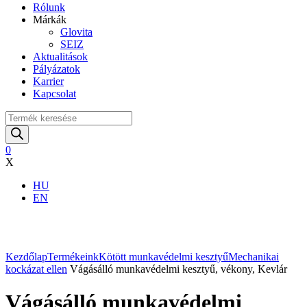
Rólunk
Márkák
Glovita
SEIZ
Aktualitások
Pályázatok
Karrier
Kapcsolat
Products
search
0
X
HU
EN
Nagyítás
Kezdőlap
Termékeink
Kötött munkavédelmi kesztyű
Mechanikai
kockázat ellen
Vágásálló munkavédelmi kesztyű, vékony, Kevlár
Vágásálló munkavédelmi