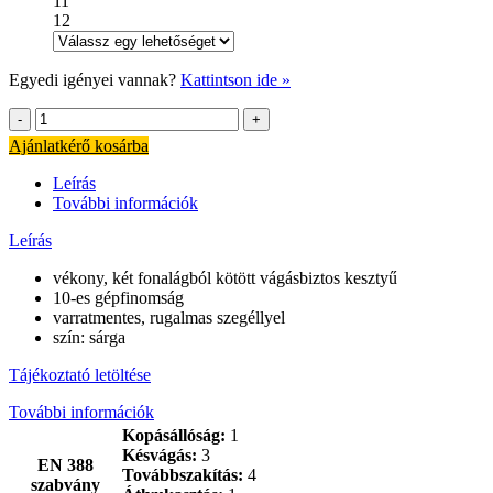
11
12
Egyedi igényei vannak?
Kattintson ide »
Vágásálló
munkavédelmi
Ajánlatkérő kosárba
kesztyű,
vékony,
Leírás
Kevlár
További információk
mennyiség
Leírás
vékony, két fonalágból kötött vágásbiztos kesztyű
10-es gépfinomság
varratmentes, rugalmas szegéllyel
szín: sárga
Tájékoztató letöltése
További információk
Kopásállóság:
1
Késvágás:
3
EN 388
Továbbszakítás:
4
szabvány