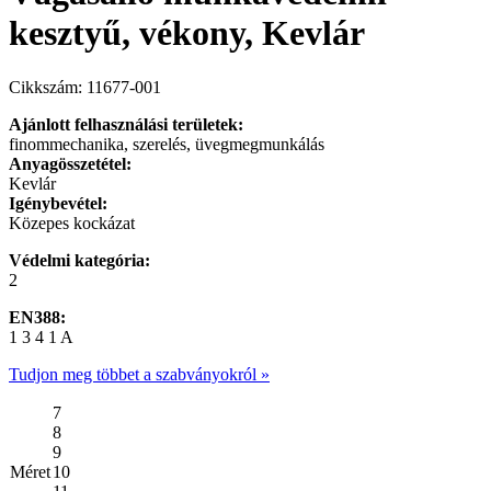
kesztyű, vékony, Kevlár
Cikkszám: 11677-001
Ajánlott felhasználási területek:
finommechanika, szerelés, üvegmegmunkálás
Anyagösszetétel:
Kevlár
Igénybevétel:
Közepes kockázat
Védelmi kategória:
2
EN388:
1 3 4 1 A
Tudjon meg többet a szabványokról »
7
8
9
Méret
10