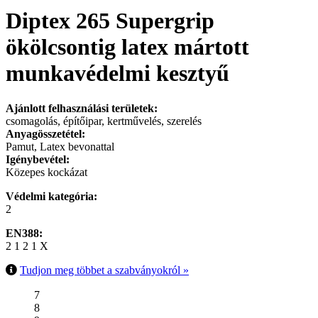
Diptex 265 Supergrip
ökölcsontig latex mártott
munkavédelmi kesztyű
Ajánlott felhasználási területek:
csomagolás, építőipar, kertművelés, szerelés
Anyagösszetétel:
Pamut, Latex bevonattal
Igénybevétel:
Közepes kockázat
Védelmi kategória:
2
EN388:
2 1 2 1 X
Tudjon meg többet a szabványokról »
7
8