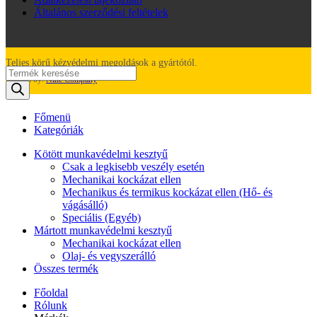
Általános szerződési feltételek
Teljes körű kézvédelmi megoldások a gyártótól.
Products
Created by:
Nine Company
search
Főmenü
Kategóriák
Kötött munkavédelmi kesztyű
Csak a legkisebb veszély esetén
Mechanikai kockázat ellen
Mechanikus és termikus kockázat ellen (Hő- és
vágásálló)
Speciális (Egyéb)
Mártott munkavédelmi kesztyű
Mechanikai kockázat ellen
Olaj- és vegyszerálló
Összes termék
Főoldal
Rólunk