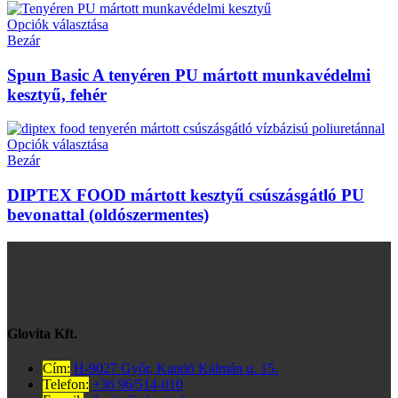
Opciók választása
Bezár
Spun Basic A tenyéren PU mártott munkavédelmi
kesztyű, fehér
Opciók választása
Bezár
DIPTEX FOOD mártott kesztyű csúszásgátló PU
bevonattal (oldószermentes)
Glovita Kft.
Cím:
H-9027 Győr, Kandó Kálmán u. 15.
Telefon:
+36 96/514-010