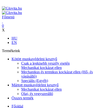
ADD ANYTHING HERE OR JUST REMOVE IT…
Főmenü
0
X
HU
EN
Termékeink
Kötött munkavédelmi kesztyű
Csak a legkisebb veszély esetén
Mechanikai kockázat ellen
Mechanikus és termikus kockázat ellen (Hő- és
vágásálló)
Speciális (Egyéb)
Mártott munkavédelmi kesztyű
Mechanikai kockázat ellen
Olaj- és vegyszerálló
Összes termék
Főoldal