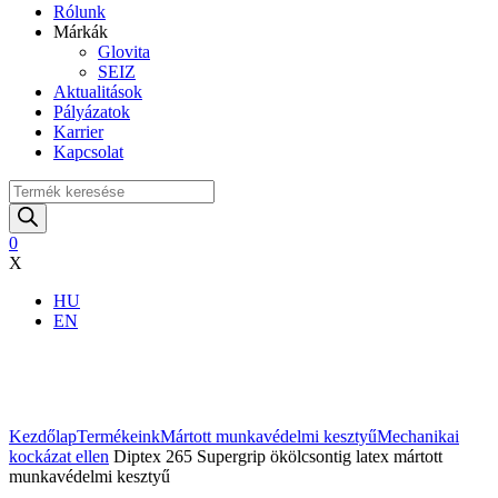
Rólunk
Márkák
Glovita
SEIZ
Aktualitások
Pályázatok
Karrier
Kapcsolat
Products
search
0
X
HU
EN
Nagyítás
Kezdőlap
Termékeink
Mártott munkavédelmi kesztyű
Mechanikai
kockázat ellen
Diptex 265 Supergrip ökölcsontig latex mártott
munkavédelmi kesztyű