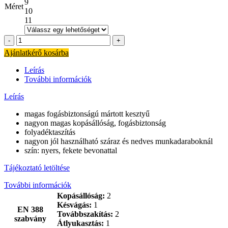
9
Méret
10
11
Diptex
265
Ajánlatkérő kosárba
Supergrip
ökölcsontig
Leírás
latex
További információk
mártott
munkavédelmi
Leírás
kesztyű
mennyiség
magas fogásbiztonságú mártott kesztyű
nagyon magas kopásállóság, fogásbiztonság
folyadéktaszítás
nagyon jól használható száraz és nedves munkadaraboknál
szín: nyers, fekete bevonattal
Tájékoztató letöltése
További információk
Kopásállóság:
2
Késvágás:
1
EN 388
Továbbszakítás:
2
szabvány
Átlyukasztás:
1