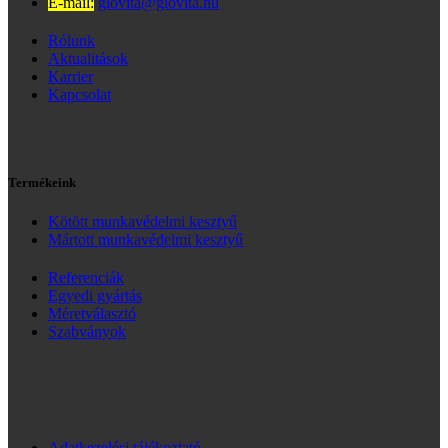
E-mail:
glovita@glovita.hu
Rólunk
Aktualitások
Karrier
Kapcsolat
Termékeink
Kötött munkavédelmi kesztyű
Mártott munkavédelmi kesztyű
Referenciák
Egyedi gyártás
Méretválasztó
Szabványok
Adatkezelési tájékoztató