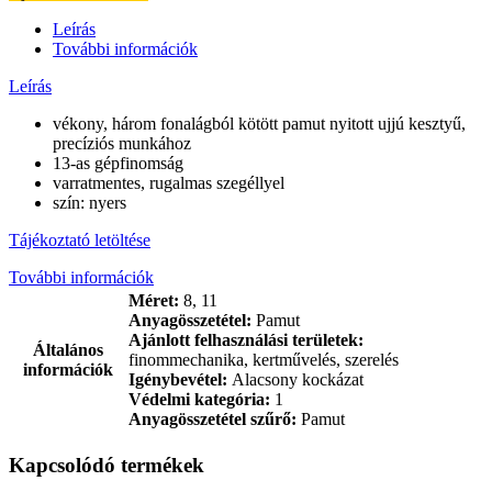
pamut
munkavédelmi
Leírás
kesztyű
További információk
mennyiség
Leírás
vékony, három fonalágból kötött pamut nyitott ujjú kesztyű,
precíziós munkához
13-as gépfinomság
varratmentes, rugalmas szegéllyel
szín: nyers
Tájékoztató letöltése
További információk
Méret:
8, 11
Anyagösszetétel:
Pamut
Ajánlott felhasználási területek:
Általános
finommechanika, kertművelés, szerelés
információk
Igénybevétel:
Alacsony kockázat
Védelmi kategória:
1
Anyagösszetétel szűrő:
Pamut
Kapcsolódó termékek