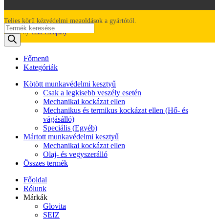
Teljes körű kézvédelmi megoldások a gyártótól.
Products
Created by:
Nine Company
search
Főmenü
Kategóriák
Kötött munkavédelmi kesztyű
Csak a legkisebb veszély esetén
Mechanikai kockázat ellen
Mechanikus és termikus kockázat ellen (Hő- és
vágásálló)
Speciális (Egyéb)
Mártott munkavédelmi kesztyű
Mechanikai kockázat ellen
Olaj- és vegyszerálló
Összes termék
Főoldal
Rólunk
Márkák
Glovita
SEIZ