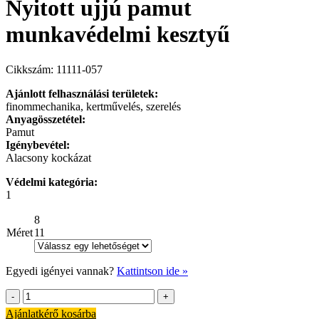
Nyitott ujjú pamut
munkavédelmi kesztyű
Cikkszám: 11111-057
Ajánlott felhasználási területek:
finommechanika, kertművelés, szerelés
Anyagösszetétel:
Pamut
Igénybevétel:
Alacsony kockázat
Védelmi kategória:
1
8
Méret
11
Egyedi igényei vannak?
Kattintson ide »
Nyitott
ujjú
Ajánlatkérő kosárba