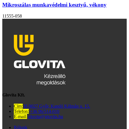
Mikroszálas munkavédelmi kesztyű, vékony
11555-058
Glovita Kft.
Cím:
H-9027 Győr, Kandó Kálmán u. 15.
Telefon:
+36 96/514-010
E-mail:
glovita@glovita.hu
Rólunk