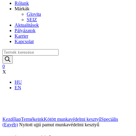
Rólunk
Márkák
Glovita
SEIZ
Aktualitások
Pályázatok
Karrier
Kapcsolat
Products
search
0
X
HU
EN
Nagyítás
Kezdőlap
Termékeink
Kötött munkavédelmi kesztyű
Speciális
(Egyéb)
Nyitott ujjú pamut munkavédelmi kesztyű