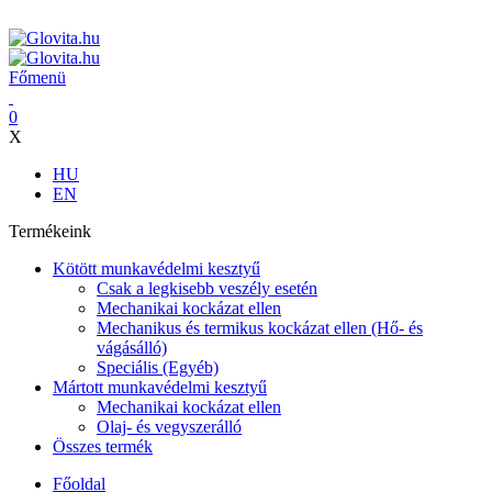
ADD ANYTHING HERE OR JUST REMOVE IT…
Főmenü
0
X
HU
EN
Termékeink
Kötött munkavédelmi kesztyű
Csak a legkisebb veszély esetén
Mechanikai kockázat ellen
Mechanikus és termikus kockázat ellen (Hő- és
vágásálló)
Speciális (Egyéb)
Mártott munkavédelmi kesztyű
Mechanikai kockázat ellen
Olaj- és vegyszerálló
Összes termék
Főoldal