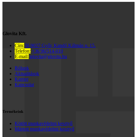
Glovita Kft.
Cím:
H-9027 Győr, Kandó Kálmán u. 15.
Telefon:
+36 96/514-010
E-mail:
glovita@glovita.hu
Rólunk
Aktualitások
Karrier
Kapcsolat
Termékeink
Kötött munkavédelmi kesztyű
Mártott munkavédelmi kesztyű