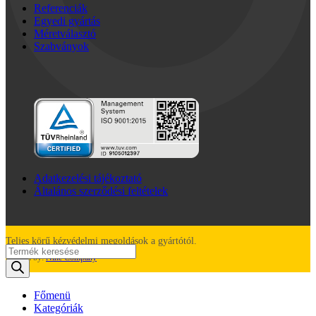
Referenciák
Egyedi gyártás
Méretválasztó
Szabványok
Adatkezelési tájékoztató
Általános szerződési feltételek
Teljes körű kézvédelmi megoldások a gyártótól.
Products
Created by:
Nine Company
search
Főmenü
Kategóriák