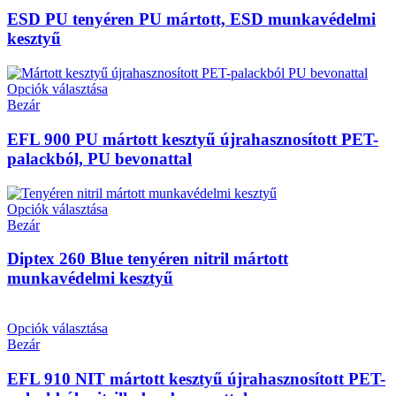
ESD PU tenyéren PU mártott, ESD munkavédelmi
kesztyű
Opciók választása
Bezár
EFL 900 PU mártott kesztyű újrahasznosított PET-
palackból, PU bevonattal
Opciók választása
Bezár
Diptex 260 Blue tenyéren nitril mártott
munkavédelmi kesztyű
Opciók választása
Bezár
EFL 910 NIT mártott kesztyű újrahasznosított PET-