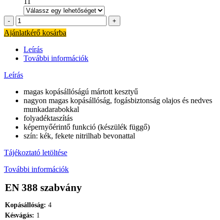
11
Diptex
160
Ajánlatkérő kosárba
tenyéren
nitril
Leírás
mártott
További információk
munkavédelmi
kesztyű
Leírás
mennyiség
magas kopásállóságú mártott kesztyű
nagyon magas kopásállóság, fogásbiztonság olajos és nedves
munkadarabokkal
folyadéktaszítás
képernyőérintő funkció (készülék függő)
szín: kék, fekete nitrilhab bevonattal
Tájékoztató letöltése
További információk
EN 388 szabvány
Kopásállóság:
4
Késvágás:
1