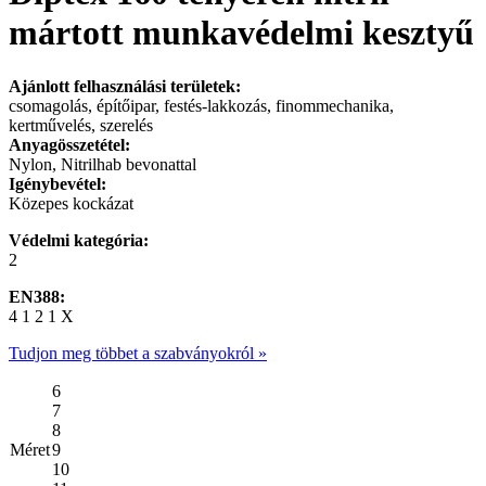
mártott munkavédelmi kesztyű
Ajánlott felhasználási területek:
csomagolás, építőipar, festés-lakkozás, finommechanika,
kertművelés, szerelés
Anyagösszetétel:
Nylon, Nitrilhab bevonattal
Igénybevétel:
Közepes kockázat
Védelmi kategória:
2
EN388:
4 1 2 1 X
Tudjon meg többet a szabványokról »
6
7
8
Méret
9
10