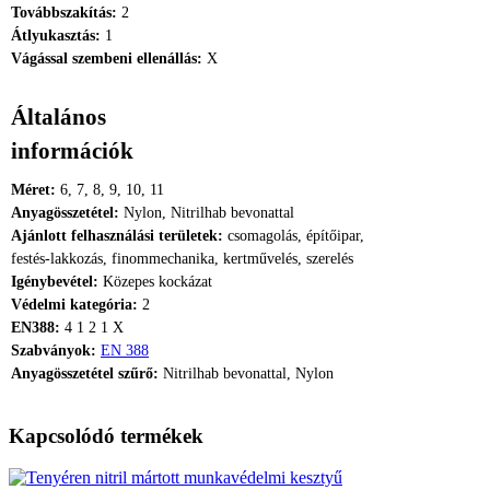
Továbbszakítás:
2
Átlyukasztás:
1
Vágással szembeni ellenállás:
X
Általános
információk
Méret:
6, 7, 8, 9, 10, 11
Anyagösszetétel:
Nylon, Nitrilhab bevonattal
Ajánlott felhasználási területek:
csomagolás, építőipar,
festés-lakkozás, finommechanika, kertművelés, szerelés
Igénybevétel:
Közepes kockázat
Védelmi kategória:
2
EN388:
4 1 2 1 X
Szabványok:
EN 388
Anyagösszetétel szűrő:
Nitrilhab bevonattal, Nylon
Kapcsolódó termékek