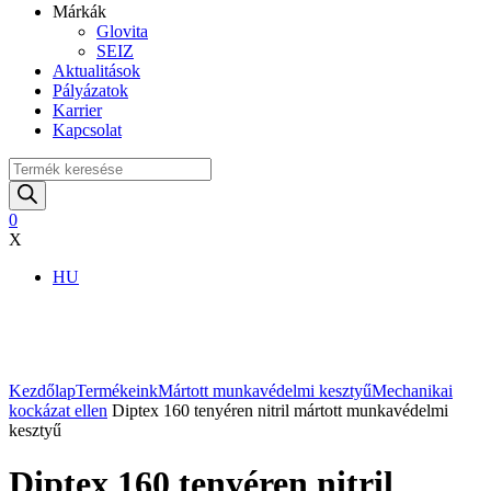
Márkák
Glovita
SEIZ
Aktualitások
Pályázatok
Karrier
Kapcsolat
Products
search
0
X
HU
Nagyítás
Kezdőlap
Termékeink
Mártott munkavédelmi kesztyű
Mechanikai
kockázat ellen
Diptex 160 tenyéren nitril mártott munkavédelmi
kesztyű
Diptex 160 tenyéren nitril